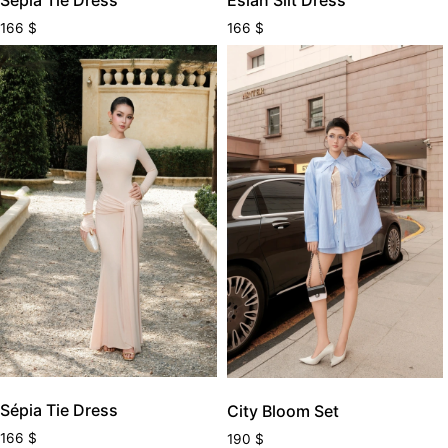
Sépia Tie Dress
166
$
166
$
Sépia Tie Dress
City Bloom Set
166
$
190
$