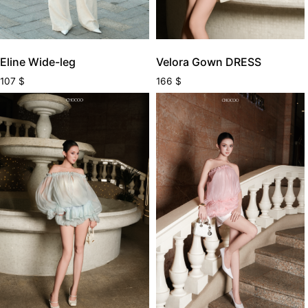
Eline Wide-leg
Velora Gown DRESS
107
$
166
$