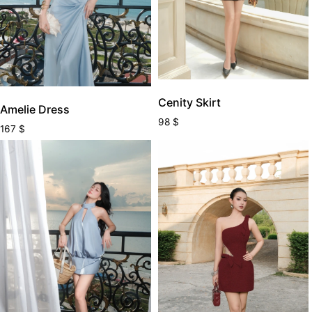
Cenity Skirt
Amelie Dress
98
$
167
$