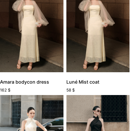
Amara bodycon dress
Luné Mist coat
162
$
58
$