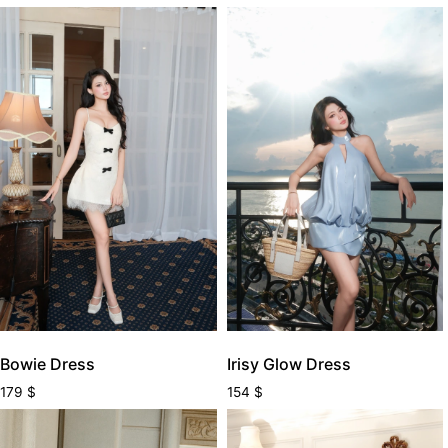
Red
(0)
Silver
(1)
TÍM
(0)
TRẮNG
(9)
TRẮNG ĐEN
(0)
TRONG
(0)
VÀNG
(0)
Vàng Gold
(0)
White
(3)
Xám
(0)
XANH
(2)
XANH ĐẬM
(1)
Bowie Dress
Irisy Glow Dress
XANH PASTEL
(1)
179
$
154
$
Yellow
(0)