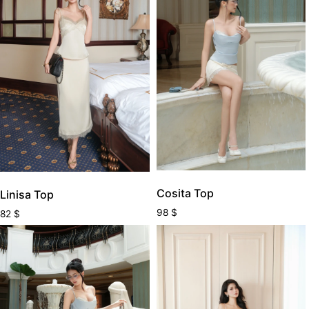
Cosita Top
Linisa Top
98
$
82
$