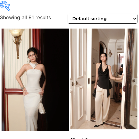
Showing all 91 results
On sale
(0)
Product categories
Product Color
Jean
(1)
Bạc
(0)