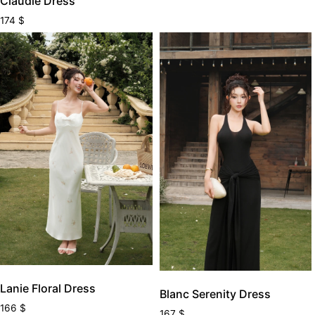
Claudie Dress
174
$
Lanie Floral Dress
Blanc Serenity Dress
166
$
167
$