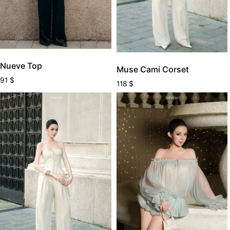
Nueve Top
Muse Cami Corset
91
$
118
$