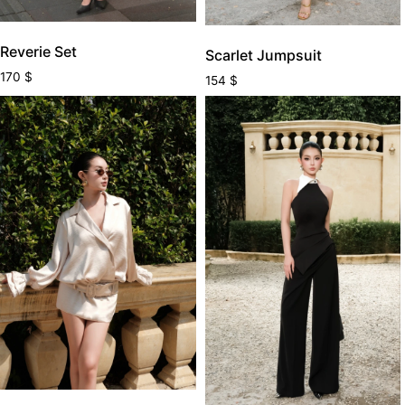
Reverie Set
Scarlet Jumpsuit
170
$
154
$