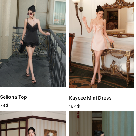
Seliona Top
Kaycee Mini Dress
78
$
167
$