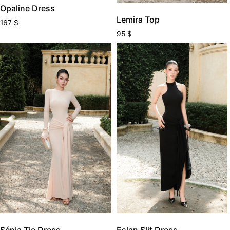
Opaline Dress
Lemira Top
167
$
95
$
Eslan Slit Dress